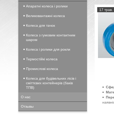
Апаратні колеса і ролики
17 трав.
Великовантажні колеса
Колеса для тачок
Колеса з гумовим контактним
шаром
Колеса і ролики для рокли
Термостійкі колеса
Промислові колеса
Колеса для будівельних лісів і
сміттєвих контейнерів (баків
Сфе
ТПВ)
Мат
О нас
Пер
наявні
Отзывы