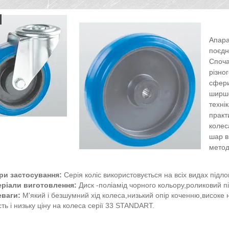
Апара
поєдн
Споча
різно
сфери
ширше
технік
практ
колес
шар в
метод
ри застосування:
Серія коліс використовується на всіх видах підло
еріали виготовлення:
Диск -поліамід чорного кольору,роликовий п
еваги:
М'який і безшумний хід колеса,низький опір коченню,висок
сть і низьку ціну на колеса серії 33 STANDART.