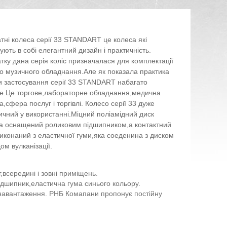
тні колеса серії 33 STANDART це колеса які
ують в собі елегантний дизайн і практичність.
тку дана серія коліс призначалася для комплектації
го музичного обладнання.Але як показала практика
 застосування серії 33 STANDART набагато
.Це торгове,лабораторне обладнання,медична
а,сфера послуг і торгівлі. Колесо серії 33 дуже
ичний у використанні.Міцний поліамідний диск
а оснащений роликовим підшипником,а контактний
иконаний з еластичної гуми,яка соеденина з диском
ом вулканізації.
г,всередині і зовні приміщень.
ідшипник,еластична гума синього кольору.
е навантаження. РНБ Комапани пропонує постійну