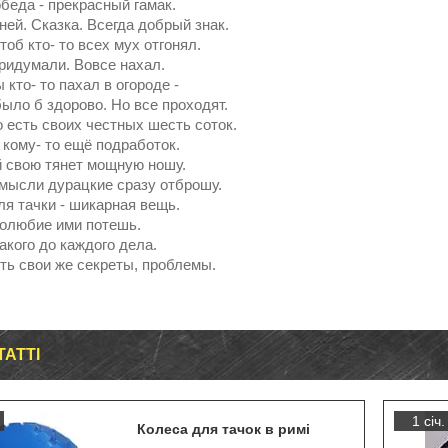
беда - прекрасный гамак.
ней. Сказка. Всегда добрый знак.
об кто- то всех мух отгонял.
придумали. Вовсе нахал.
 кто- то пахал в огороде -
ыло б здорово. Но все проходят.
о есть своих честных шесть соток.
 кому- то ещё подработок.
 свою тянет мощную ношу.
мысли дурацкие сразу отброшу.
ля тачки - шикарная вещь.
олюбие ими потешь.
акого до каждого дела.
сть свои же секреты, проблемы.
ТАТТІ
1 січ.
Колеса для тачок в римі