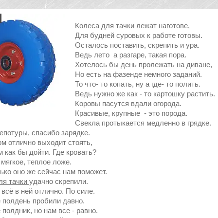
Колеса для тачки лежат наготове,
Для будней суровых к работе готовы.
Осталось поставить, скрепить и ура.
Ведь лето а разгаре, такая пора.
Хотелось бы день пролежать на диване,
Но есть на фазенде немного заданий.
То что- то копать, ну а где- то полить.
Ведь нужно же как - то картошку растить.
Коровы пасутся вдали огорода.
Красивые, крупные - это порода.
Свекла протыкается медленно в грядке.
репотуры, спасибо зарядке.
ом отлично выходит стоять,
 как бы дойти. Где кровать?
 мягкое, теплое ложе.
ько оно же сейчас нам поможет.
ля тачки
удачно скрепили.
всё в ней отлично. По силе.
 полдень пробили давно.
полдник, но нам все - равно.