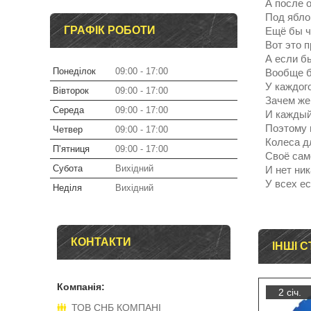
А после о
Под ябло
ГРАФІК РОБОТИ
Ещё бы чт
Вот это 
А если бы
Понеділок
09:00
17:00
Вообще б
У каждог
Вівторок
09:00
17:00
Зачем же
Середа
09:00
17:00
И каждый
Поэтому 
Четвер
09:00
17:00
Колеса д
Пʼятниця
09:00
17:00
Своё сам
Субота
Вихідний
И нет ник
У всех е
Неділя
Вихідний
КОНТАКТИ
ІНШІ С
2 січ.
ТОВ СНБ КОМПАНІ