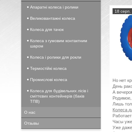
Апаратні колеса і ролики
18 серп.
Великовантажні колеса
Колеса для тачок
Колеса з гумовим контактним
шаром
Колеса і ролики для рокли
Термостійкі колеса
Промислові колеса
Но нет к
День рак
Колеса для будівельних лісів і
А вечером
сміттєвих контейнерів (баків
Родимое,
ТПВ)
Лишь тол
Колеса д
О нас
Работает 
Часы уже
Отзывы
Уже даже 