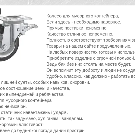
Колесо для мусорного контейнера,
Если здесь - необходимо наверное.
Прямые поставки неизменно,
Качество отличное непременно.
Полностью соответствуют требованиям 
Товары на нашем сайте предъявленные.
На любых поверхностях готовы к использ
Приобретите изделие с огромной пользой.
Ведь бак без них стоять на месте будет.
Он вспомнит эту доброту и люди не осудя
Удобно, классно, как должно - работать в
 лишней суеты, особых навыков, сноровки.
ое соотношение цены и качества,
их выпендрёжей и ребячества.
ля мусорного контейнера
є неймовірні.
 статичних навантажень і ударів.
ть, так задумано, хуліганам і вандалам.
орозійні властивості,
ане до будь-якої погоди даний пристрій.