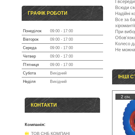
І всереди
Всюди см
ГРАФІК РОБОТИ
Надійні к
Все за б
хіромантії
Понеділок
09:00
17:00
При вибор
Обов'язко
Вівторок
09:00
17:00
Колесо дл
Середа
09:00
17:00
Не можна
Четвер
09:00
17:00
Пʼятниця
09:00
17:00
Субота
Вихідний
ІНШІ С
Неділя
Вихідний
2 січ.
КОНТАКТИ
ТОВ СНБ КОМПАНІ