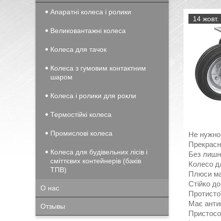
Апаратні колеса і ролики
14 жовт.
Великовантажні колеса
Колеса для тачок
Колеса з гумовим контактним
шаром
Колеса і ролики для рокли
Термостійкі колеса
Промислові колеса
Не нужно
Прекрасн
Колеса для будівельних лісів і
Без лишн
сміттєвих контейнерів (баків
Колесо д
ТПВ)
Плюси ма
Стійко до
О нас
Протистої
Має антик
Отзывы
Пристосов