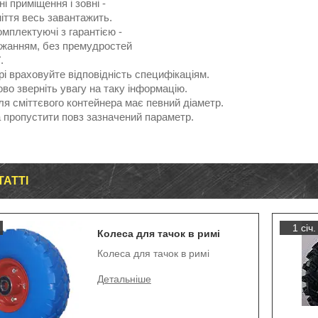
ні приміщення і зовні -
іття весь завантажить.
омплектуючі з гарантією -
ажанням, без премудростей
.
і враховуйте відповідність специфікаціям.
во зверніть увагу на таку інформацію.
я сміттєвого контейнера має певний діаметр.
 пропустити повз зазначений параметр.
ТАТТІ
1 січ.
Колеса для тачок в римі
Колеса для тачок в римі