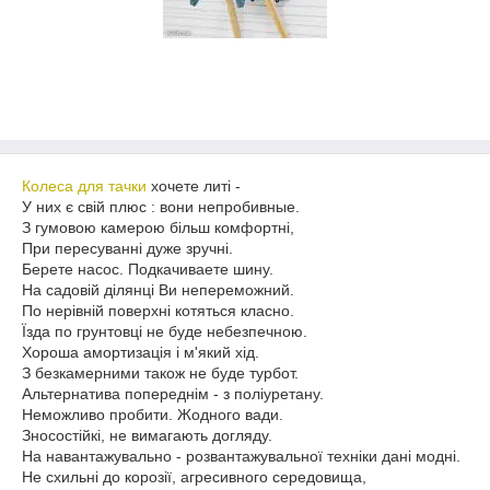
Колеса для тачки
хочете литі -
У них є свій плюс : вони непробивные.
З гумовою камерою більш комфортні,
При пересуванні дуже зручні.
Берете насос. Подкачиваете шину.
На садовій ділянці Ви непереможний.
По нерівній поверхні котяться класно.
Їзда по грунтовці не буде небезпечною.
Хороша амортизація і м'який хід.
З безкамерними також не буде турбот.
Альтернатива попереднім - з поліуретану.
Неможливо пробити. Жодного вади.
Зносостійкі, не вимагають догляду.
На навантажувально - розвантажувальної техніки дані модні.
Не схильні до корозії, агресивного середовища,