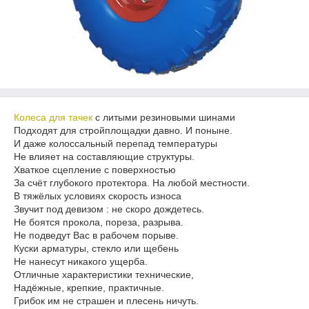
Колеса для тачек
с литыми резиновыми шинами
Подходят для стройплощадки давно. И поныне.
И даже колоссальный перепад температуры
Не влияет на составляющие структуры.
Хваткое сцепление с поверхностью
За счёт глубокого протектора. На любой местности.
В тяжёлых условиях скорость износа
Звучит под девизом : не скоро дождетесь.
Не боятся прокола, пореза, разрыва.
Не подведут Вас в рабочем порыве.
Куски арматуры, стекло или щебень
Не нанесут никакого ущерба.
Отличные характеристики технические,
Надёжные, крепкие, практичные.
Грибок им не страшен и плесень ничуть.