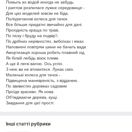
Помыть их водой иногда не забудь.
І раптом розлилася лужне середовище -
Для цих моделей зовсім не біда.
Поліуретанові колеса для тачок
Все більше придатні звичайно для дачі.
Прохідність краща по траві,
По піску і бруду на подвір'ї.
По дрібних нерівностях, вибоїнах і ямах
Наповнені повітрям шини не бачать вади.
Амортизація хороша робить плавний хід.
Як білий лебідь візок пливе.
А ще й легкі вагою. Ось успіх.
З нею ви не втомитеся. Лунає сміх.
Маленькі колеса для тачок -
Підвищена маневреність, з віддачею.
По звивистих доріжках садовим
Проїде красиво. Як нова.
Об'їжджаючи дерева, кущі.
Завдання для цієї прості.
Інші статті рубрики