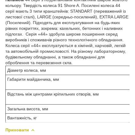
кольору. Твердість колеса 91 Shore A. Посилені колеса 44
серії мають 3 типи кранштейнів: STANDART (переважений із
листової сталі), LARGE (середньо-посилений), EXTRA LARGE
(Посилений). Підходять для експлуатування на будь-яких
рівних покриттях, зокрема: кахельних, бетонних і наливних
підлогах. Серія «44» здобула широке поширення серед
виробників і споживачів різного технологічного обладнання.
Колеса серії «44» експлуатуються в хімічній, харчовій, легкій
та автомобільній промисловості. На різному лабораторному,
будівельному обладнанні, а також обладнанні для
оброблення та перевезення скла.
Діаметр колеса, мм
Габарити майданчика, мм
Відстань між центрами кріпильних отворів, мм
Загальна висота, мм
Вантажність, кг
Приховати