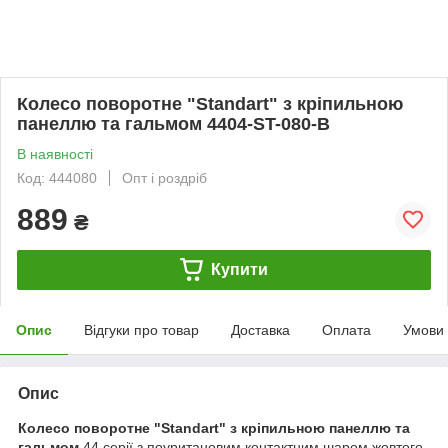
Колесо поворотне "Standart" з кріпильною
панеллю та гальмом 4404-ST-080-B
В наявності
Код: 444080
Опт і роздріб
889
₴
Купити
Опис
Відгуки про товар
Доставка
Оплата
Умови
Опис
Колесо поворотне "Standart" з кріпильною панеллю та
гальмом
44 серії з поуритановим контактним шаром жовтого