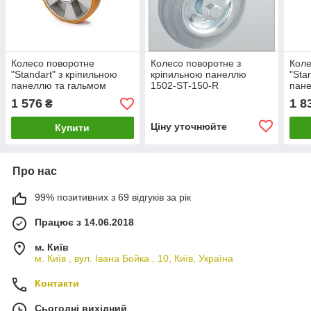
Колесо поворотне
Колесо поворотне з
Коле
"Standart" з кріпильною
кріпильною панеллю
"Sta
панеллю та гальмом
1502-ST-150-R
пане
4404-ST-160-B
4404
1 576
1 8
₴
Ціну уточнюйте
Купити
Про нас
99% позитивних з 69 відгуків за рік
Працює з 14.06.2018
м. Київ
м. Київ , вул. Івана Бойка , 10, Київ, Україна
Контакти
Сьогодні вихідний