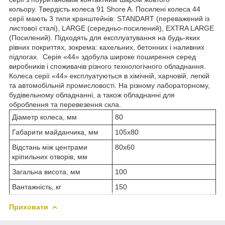
кольору. Твердість колеса 91 Shore A. Посилені колеса 44
серії мають 3 типи кранштейнів: STANDART (переважений із
листової сталі), LARGE (середньо-посилений), EXTRA LARGE
(Посилений). Підходять для експлуатування на будь-яких
рівних покриттях, зокрема: кахельних, бетонних і наливних
підлогах. Серія «44» здобула широке поширення серед
виробників і споживачів різного технологічного обладнання.
Колеса серії «44» експлуатуються в хімічній, харчовій, легкій
та автомобільній промисловості. На різному лабораторному,
будівельному обладнанні, а також обладнанні для
оброблення та перевезення скла.
Діаметр колеса, мм
80
Габарити майданчика, мм
105х80
Відстань між центрами
80х60
кріпильних отворів, мм
Загальна висота, мм
100
Вантажність, кг
150
Приховати