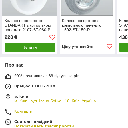
Колесо неповоротне
Колесо поворотне з
Коле
STANDART з кріпильною
кріпильною панеллю
STA
панеллю 2107-ST-080-P
1502-ST-150-R
пане
220
430
₴
Ціну уточнюйте
Купити
Про нас
99% позитивних з 69 відгуків за рік
Працює з 14.06.2018
м. Київ
м. Київ , вул. Івана Бойка , 10, Київ, Україна
Контакти
Сьогодні вихідний
Показати весь графік роботи