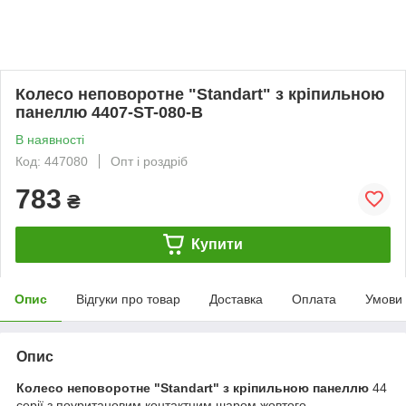
Колесо неповоротне "Standart" з кріпильною
панеллю 4407-ST-080-B
В наявності
Код: 447080
Опт і роздріб
783
₴
Купити
Опис
Відгуки про товар
Доставка
Оплата
Умови
Опис
Колесо неповоротне "Standart" з кріпильною панеллю
44
серії з поуритановим контактним шаром жовтого