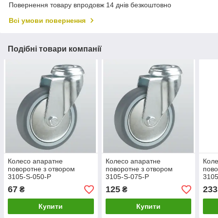
Повернення товару впродовж 14 днів безкоштовно
Всі умови повернення
Подібні товари компанії
Колесо апаратне
Колесо апаратне
Коле
поворотне з отвором
поворотне з отвором
пово
3105-S-050-P
3105-S-075-P
3105
67
125
233
₴
₴
Купити
Купити