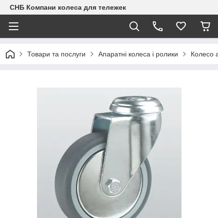
СНБ Компани колеса для тележек
Товари та послуги
Апаратні колеса і ролики
Колесо 