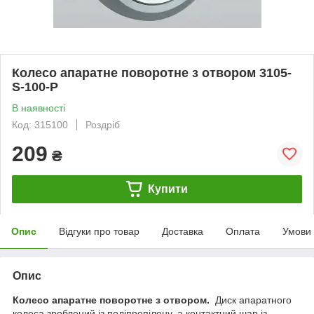
Колесо апаратне поворотне з отвором 3105-
S-100-P
В наявності
Код: 315100
Роздріб
209
₴
Купити
Опис
Відгуки про товар
Доставка
Оплата
Умови
Опис
Колесо апаратне поворотне з отвором.
Диск апаратного
колеса зроблений із поліпропілену, а контактний шар із