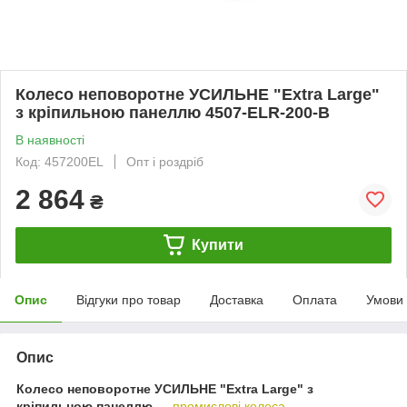
Колесо неповоротне УСИЛЬНЕ "Extra Large"
з кріпильною панеллю 4507-ELR-200-В
В наявності
Код: 457200EL
Опт і роздріб
2 864
₴
Купити
Опис
Відгуки про товар
Доставка
Оплата
Умови
Опис
Колесо неповоротне УСИЛЬНЕ "Extra Large" з
кріпильною панеллю
—
промислові колеса
,