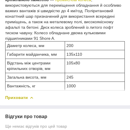
використовуються для переміщення обладнання й особливо
важких вантажів зі швидкістю до 4 км/год. Поліритановий
конаттний шар призначений для використання всередині
приміщень, а також на металевому полі, високоякісному
афальті та бетоні. Диск колеса зроблений із литого пофт
тиском чавуну. Колесо обладнане двома кульковими
підшипниками 91 Shore A.
Діаметр колеса, мм
200
Габарити майданчика, мм
135x110
Відстань між центрами
105x80
кріпильних отворів, мм
Загальна висота, мм
245
Вантажність, кг
1000
Приховати
Відгуки про товар
Ще немає відгуків про цей товар