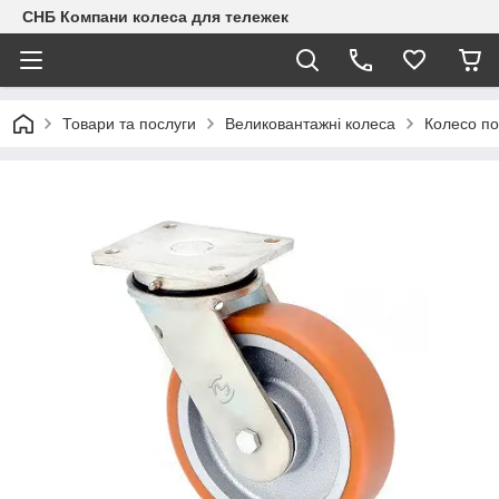
СНБ Компани колеса для тележек
Товари та послуги
Великовантажні колеса
Колесо п