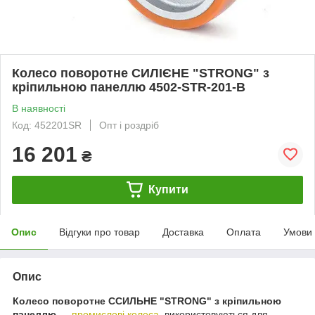
Колесо поворотне СИЛІЄНЕ "STRONG" з
кріпильною панеллю 4502-STR-201-В
В наявності
Код: 452201SR
Опт і роздріб
16 201
₴
Купити
Опис
Відгуки про товар
Доставка
Оплата
Умови
Опис
Колесо поворотне ССИЛЬНЕ "STRONG" з кріпильною
панеллю
—
промислові колеса
, використовуються для