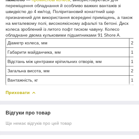
переміщення обладнання й особливо важких вантажів зі
швидкістю до 4 км/год. Поліритановий конаттний шар
призначений для використання всередині приміщень, а також
на металевому полі, високоякісному афальті та бетоні. Диск
колеса зроблений із литого пофт тиском чавуну. Колесо
обладнане двома кульковими підшипниками 91 Shore A.
Діаметр колеса, мм
200
Габарити майданчика, мм
175
Відстань між центрами кріпильних отворів, мм
140
Загальна висота, мм
255
Вантажність, кг
150
Приховати
Відгуки про товар
Ще немає відгуків про цей товар