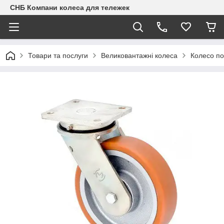
СНБ Компани колеса для тележек
Товари та послуги
Великовантажні колеса
Колесо п