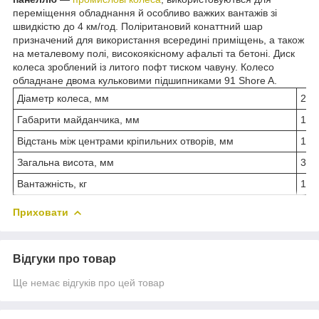
переміщення обладнання й особливо важких вантажів зі
швидкістю до 4 км/год. Поліритановий конаттний шар
призначений для використання всередині приміщень, а також
на металевому полі, високоякісному афальті та бетоні. Диск
колеса зроблений із литого пофт тиском чавуну. Колесо
обладнане двома кульковими підшипниками 91 Shore A.
Діаметр колеса, мм
250
Габарити майданчика, мм
175
Відстань між центрами кріпильних отворів, мм
140
Загальна висота, мм
305
Вантажність, кг
180
Приховати
Відгуки про товар
Ще немає відгуків про цей товар