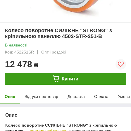
Колесо поворотне СИЛІЄНЕ "STRONG" з
кріпильною панеллю 4502-STR-251-B
В наявності
Код: 452251SR
Опт і роздріб
12 478
₴
Купити
Опис
Відгуки про товар
Доставка
Оплата
Умови
Опис
Колесо поворотне ССИЛЬНЕ "STRONG" з кріпильною
панеллю
—
промислові колеса
, використовуються для