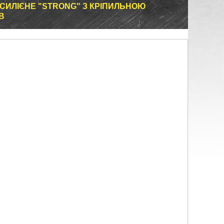
СИЛІЄНЕ "STRONG" З КРІПИЛЬНОЮ
B