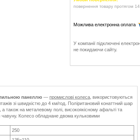
повернення товару протягом 14
У компанії підключені електро
не покидаючи сайту.
іпильною панеллю
—
промислові колеса
, використовуються
ажів зі швидкістю до 4 км/год. Поліритановий конаттний шар
 а також на металевому полі, високоякісному афальті та
ом чавуну. Колесо обладнане двома кульковими
250
135х110