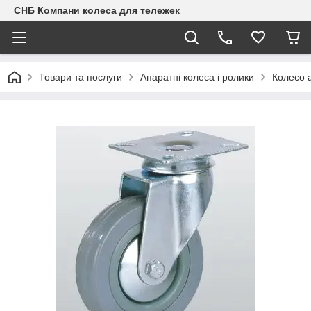
СНБ Компани колеса для тележек
Товари та послуги
Апаратні колеса і ролики
Колесо 