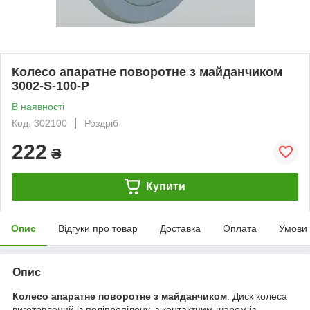
Колесо апаратне поворотне з майданчиком
3002-S-100-P
В наявності
Код: 302100
Роздріб
222
₴
Купити
Опис
Відгуки про товар
Доставка
Оплата
Умови
Опис
Колесо апаратне поворотне з майданчиком
. Диск колеса
виготовлений із поліпропілену, з контактним шаром із