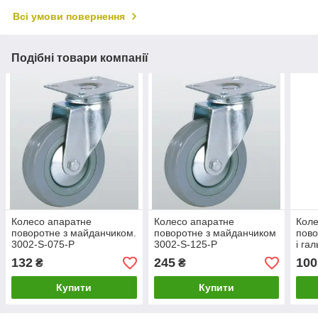
Всі умови повернення
Подібні товари компанії
Колесо апаратне
Колесо апаратне
Коле
поворотне з майданчиком.
поворотне з майданчиком
пово
3002-S-075-P
3002-S-125-P
і га
132
245
100
₴
₴
Купити
Купити