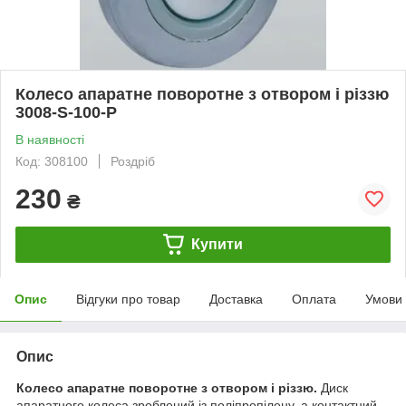
Колесо апаратне поворотне з отвором і різзю
3008-S-100-P
В наявності
Код: 308100
Роздріб
230
₴
Купити
Опис
Відгуки про товар
Доставка
Оплата
Умови
Опис
Колесо апаратне поворотне з отвором і різзю
.
Диск
апаратного колеса зроблений із поліпропілену, а контактний