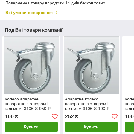
Повернення товару впродовж 14 днів безкоштовно
Всі умови повернення
Подібні товари компанії
Колесо апаратне
Апаратне колесо
Коле
поворотне з отвором і
поворотне з отвором і
пово
гальмом. 3106-S-050-P
гальмом 3106-S-100-P
галь
100
252
100
₴
₴
Купити
Купити