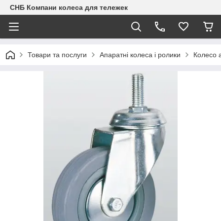
СНБ Компани колеса для тележек
Товари та послуги
Апаратні колеса і ролики
Колесо 