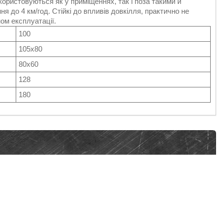
икористовуються як у приміщеннях, так і поза такими й
я до 4 км/год. Стійкі до впливів довкілля, практично не
ном експлуатації.
100
105x80
80х60
128
180