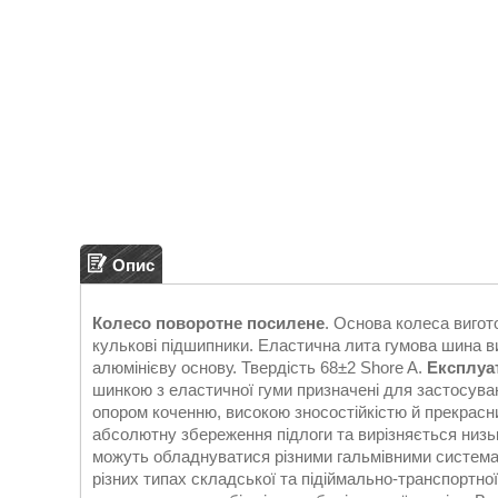
Опис
Колесо поворотне посилене
. Основа колеса вигот
кулькові підшипники. Еластична лита гумова шина ви
алюмінієву основу. Твердість 68±2 Shore A.
Експлуат
шинкою з еластичної гуми призначені для застосува
опором коченню, високою зносостійкістю й прекрас
абсолютну збереження підлоги та вирізняється низьки
можуть обладнуватися різними гальмівними система
різних типах складської та підіймально-транспортної