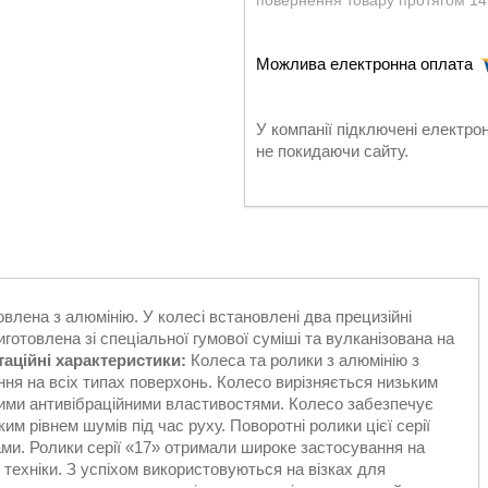
повернення товару протягом 14
У компанії підключені електро
не покидаючи сайту.
овлена з алюмінію. У колесі встановлені два прецизійні
готовлена зі спеціальної гумової суміші та вулканізована на
аційні характеристики:
Колеса та ролики з алюмінію з
ння на всіх типах поверхонь. Колесо вирізняється низьким
ними антивібраційними властивостями. Колесо забезпечує
м рівнем шумів під час руху. Поворотні ролики цієї серії
ми. Ролики серії «17» отримали широке застосування на
 техніки. З успіхом використовуються на візках для