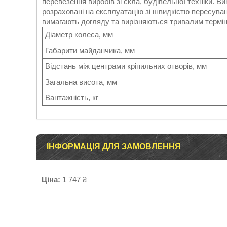
перевезення виробів зі скла, будівельної техніки. В
розраховані на експлуатацію зі швидкістю пересуванн
вимагають догляду та вирізняються тривалим термі
Діаметр колеса, мм
Габарити майданчика, мм
Відстань між центрами кріпильних отворів, мм
Загальна висота, мм
Вантажність, кг
ІНФОРМАЦІЯ ДЛЯ ЗАМОВЛЕННЯ
Ціна:
1 747 ₴