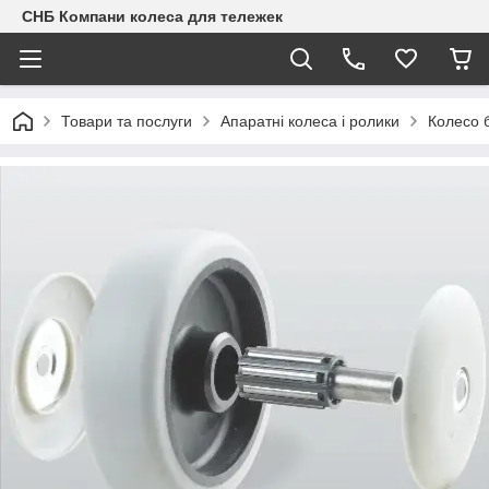
СНБ Компани колеса для тележек
Товари та послуги
Апаратні колеса і ролики
Колесо 