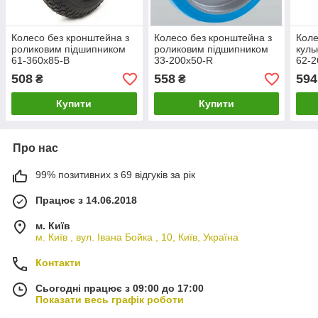
Колесо без кронштейна з
Колесо без кронштейна з
Коле
роликовим підшипником
роликовим підшипником
куль
61-360х85-B
33-200х50-R
62-2
508
558
594
₴
₴
Купити
Купити
Про нас
99% позитивних з 69 відгуків за рік
Працює з 14.06.2018
м. Київ
м. Київ , вул. Івана Бойка , 10, Київ, Україна
Контакти
Сьогодні працює з 09:00 до 17:00
Показати весь графік роботи