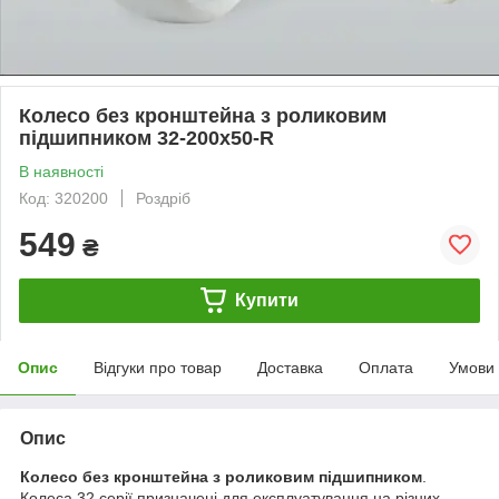
Колесо без кронштейна з роликовим
підшипником 32-200х50-R
В наявності
Код: 320200
Роздріб
549
₴
Купити
Опис
Відгуки про товар
Доставка
Оплата
Умови
Опис
Колесо без кронштейна з роликовим підшипником
.
Колеса 32 серії призначені для експлуатування на різних