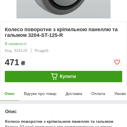
Колесо поворотне з кріпильною панеллю та
гальмом 3204-ST-125-R
В наявності
Код: 324125
Роздріб
471
₴
Купити
Опис
Відгуки про товар
Доставка
Оплата
Умови
Опис
Колесо поворотне з кріпильною панеллю та гальмом
.
Колеса 32 серії призначені для експлуатування на різних