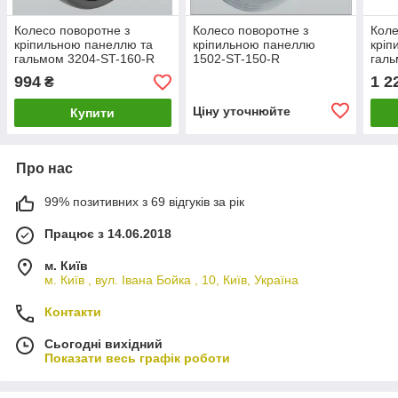
Колесо поворотне з
Колесо поворотне з
Коле
кріпильною панеллю та
кріпильною панеллю
кріп
гальмом 3204-ST-160-R
1502-ST-150-R
галь
994
1 2
₴
Ціну уточнюйте
Купити
Про нас
99% позитивних з 69 відгуків за рік
Працює з 14.06.2018
м. Київ
м. Київ , вул. Івана Бойка , 10, Київ, Україна
Контакти
Сьогодні вихідний
Показати весь графік роботи