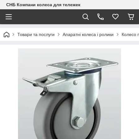
СНБ Компани колеса для тележек
Товари та послуги
Апаратні колеса і ролики
Колесо 