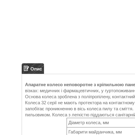
Опис
Апаратне колесо неповоротне з кріпильною пан
візках: медичних і фармацевтичних, у гуртопоживанн
Основа колеса зроблена з поліпропілену, контактни
Колеса 32 серії не мають протектора на контактному
запобігає проникненню в вісь колеса пилу та смітт
пильовиком. Колеса з легкістю піддаються санітарній
Діаметр колеса, мм
Габарити майданчика, мм