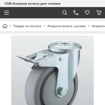
СНБ Компани колеса для тележек
Товари та послуги
Апаратні колеса і ролики
Апаратн