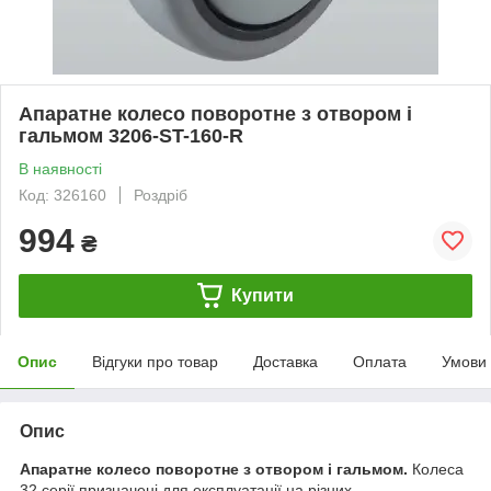
Апаратне колесо поворотне з отвором і
гальмом 3206-ST-160-R
В наявності
Код: 326160
Роздріб
994
₴
Купити
Опис
Відгуки про товар
Доставка
Оплата
Умови
Опис
Апаратне колесо поворотне з отвором і гальмом.
Колеса
32 серії призначені для експлуатації на різних