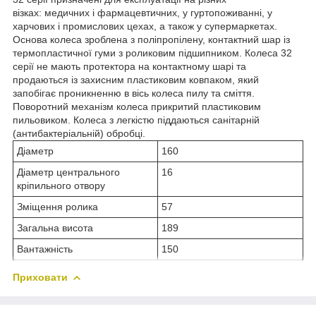
візках: медичних і фармацевтичних, у гуртопоживанні, у
харчових і промислових цехах, а також у супермаркетах.
Основа колеса зроблена з поліпропілену, контактний шар із
термопластичної гуми з роликовим підшипником. Колеса 32
серії не мають протектора на контактному шарі та
продаються із захисним пластиковим ковпаком, який
запобігає проникненню в вісь колеса пилу та сміття.
Поворотний механізм колеса прикритий пластиковим
пильовиком. Колеса з легкістю піддаються санітарній
(антибактеріальній) обробці.
Діаметр
160
Діаметр центрального
16
кріпильного отвору
Зміщення ролика
57
Загальна висота
189
Вантажність
150
Приховати