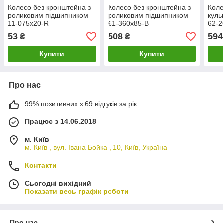
Колесо без кронштейна з
Колесо без кронштейна з
Коле
роликовим підшипником
роликовим підшипником
куль
11-075х20-R
61-360х85-B
62-2
53
508
594
₴
₴
Купити
Купити
Про нас
99% позитивних з 69 відгуків за рік
Працює з 14.06.2018
м. Київ
м. Київ , вул. Івана Бойка , 10, Київ, Україна
Контакти
Сьогодні вихідний
Показати весь графік роботи
Про нас