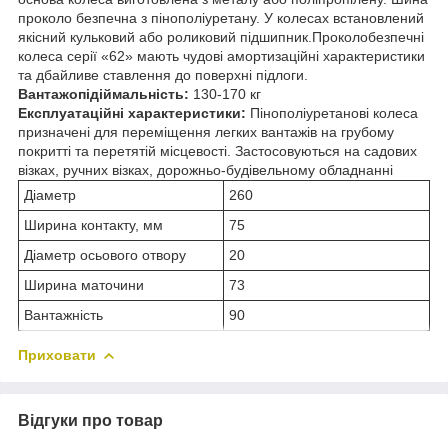
проколо безпечна з пінополіуретану. У колесах встановлений
якісний кульковий або роликовий підшипник.Проколобезпечні
колеса серії «62» мають чудові амортизаційні характеристики
та дбайливе ставлення до поверхні підлоги.
Вантажопідіймальність:
130-170 кг
Експлуатаційні характеристики:
Пінополіуретанові колеса
призначені для переміщення легких вантажів на грубому
покритті та перетятій місцевості. Застосовуються на садових
візках, ручних візках, дорожньо-будівельному обладнанні
Діаметр
260
Ширина контакту, мм
75
Діаметр осьового отвору
20
Ширина маточини
73
Вантажність
90
Приховати
Відгуки про товар