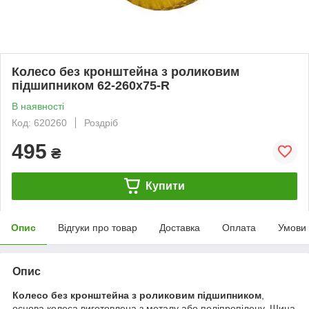
Колесо без кронштейна з роликовим
підшипником 62-260х75-R
В наявності
Код: 620260
Роздріб
495
₴
Купити
Опис
Відгуки про товар
Доставка
Оплата
Умови
Опис
Колесо без кронштейна з роликовим підшипником
,
основа колеса виготовлена з металу або поліпропілену. Шина