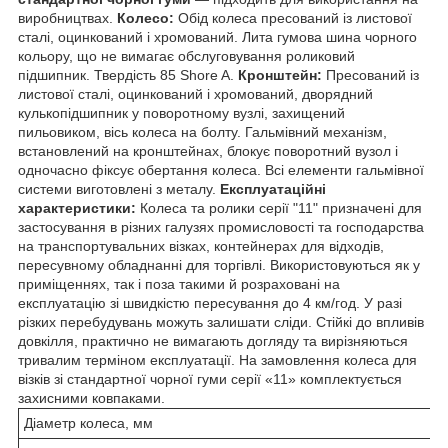
виробництвах.
Колесо:
Обід колеса пресований із листової
сталі, оцинкований і хромований. Лита гумова шина чорного
кольору, що не вимагає обслуговування роликовий
підшипник. Твердість 85 Shore A.
Кронштейн:
Пресований із
листової сталі, оцинкований і хромований, дворядний
кулькопідшипник у поворотному вузлі, захищений
пильовиком, вісь колеса на болту. Гальмівний механізм,
встановлений на кронштейнах, блокує поворотний вузол і
одночасно фіксує обертання колеса. Всі елементи гальмівної
системи виготовлені з металу.
Експлуатаційні
характеристики:
Колеса та ролики серії "11" призначені для
застосування в різних галузях промисловості та господарства
на транспортувальних візках, контейнерах для відходів,
пересувному обладнанні для торгівлі. Використовуються як у
приміщеннях, так і поза такими й розраховані на
експлуатацію зі швидкістю пересування до 4 км/год. У разі
різких перебудувань можуть залишати сліди. Стійкі до впливів
довкілля, практично не вимагають догляду та вирізняються
тривалим терміном експлуатації. На замовлення колеса для
візків зі стандартної чорної гуми серії «11» комплектується
захисними ковпаками.
Діаметр колеса, мм