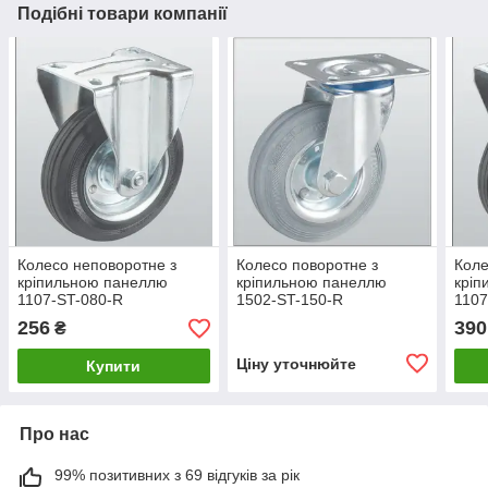
Подібні товари компанії
Колесо неповоротне з
Колесо поворотне з
Коле
кріпильною панеллю
кріпильною панеллю
кріп
1107-ST-080-R
1502-ST-150-R
1107
256
390
₴
Ціну уточнюйте
Купити
Про нас
99% позитивних з 69 відгуків за рік