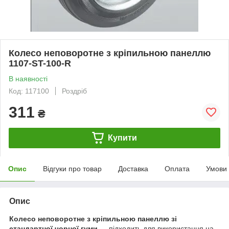
Колесо неповоротне з кріпильною панеллю
1107-ST-100-R
В наявності
Код: 117100
Роздріб
311
₴
Купити
Опис
Відгуки про товар
Доставка
Оплата
Умови
Опис
Колесо неповоротне з кріпильною панеллю зі
стандартної чорної гуми
— підходить для використання на