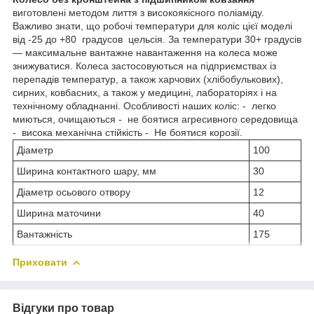
виготовлені методом лиття з високоякісного поліаміду.
Важливо знати, що робочі температури для коліс цієї моделі
від -25 до +80 градусов цельсія. За температури 30+ градусів
— максимальне вантажне навантаження на колеса може
знижуватися. Колеса застосовуються на підприємствах із
перепадів температур, а також харчових (хлібобулькових),
сирних, ковбасних, а також у медицині, лабораторіях і на
технічному обладнанні.
Особливості наших коліс:
- легко
миються, очищаються - не боятися агресивного середовища
- висока механічна стійкість - Не боятися корозії.
Діаметр
100
Ширина контактного шару, мм
30
Діаметр осьового отвору
12
Ширина маточини
40
Вантажність
175
Приховати
Відгуки про товар