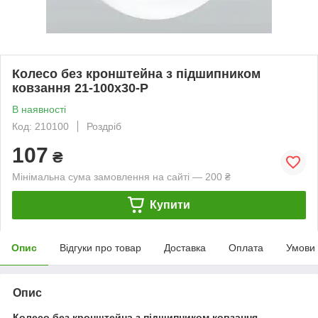
Колесо без кронштейна з підшипником
ковзання 21-100x30-P
В наявності
Код: 210100
Роздріб
107
₴
Мінімальна сума замовлення на сайті — 200 ₴
Купити
Опис
Відгуки про товар
Доставка
Оплата
Умови
Опис
Колесо без кронштейна з підшипником ковзання