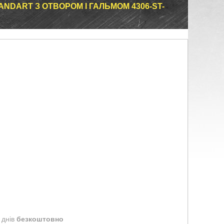
NDART З ОТВОРОМ І ГАЛЬМОМ 4306-ST-
 днів
безкоштовно