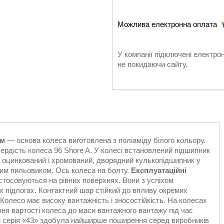
У компанії підключені електро
не покидаючи сайту.
ом
— основа колеса виготовлена з поліаміду білого кольору.
вердість колеса 96 Shore A. У колесі встановлений підшипник
, оцинкований і хромований, дворядний кулькопідшипник у
им пильовиком. Ось колеса на болту.
Експлуатаційні
стосовуються на рівних поверхнях. Вони з успіхом
х підлогах. Контактний шар стійкий до впливу окремих
Колесо має високу вантажність і зносостійкість. На колесах
ння вартості колеса до маси вантажного вантажу під час
ини серія «43» здобула найширше поширення серед виробників