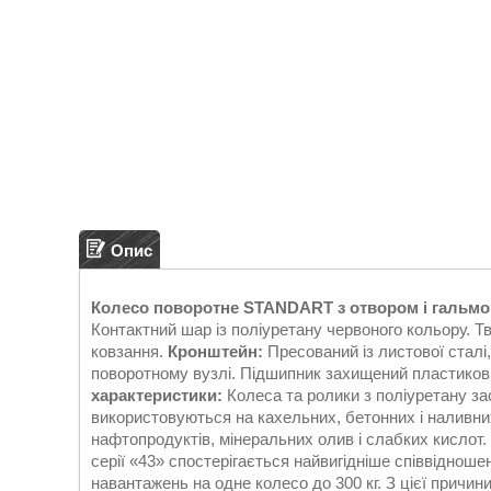
Опис
Колесо поворотне STANDART з отвором і гальм
Контактний шар із поліуретану червоного кольору. Т
ковзання.
Кронштейн:
Пресований із листової сталі
поворотному вузлі. Підшипник захищений пластиков
характеристики:
Колеса та ролики з поліуретану за
використовуються на кахельних, бетонних і наливни
нафтопродуктів, мінеральних олив і слабких кислот. 
серії «43» спостерігається найвигідніше співвідноше
навантажень на одне колесо до 300 кг. З цієї прич