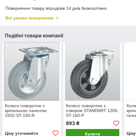
Повернення товару впродовж 14 днів безкоштовно
Всі умови повернення
Подібні товари компанії
Колесо поворотне з
Колесо поворотне з
Коле
кріпильною панеллю
отвором STANDART 1205-
кріп
1502-ST-150-R
ST-160-P
галь
893
₴
Ціну уточнюйте
Цін
Купити