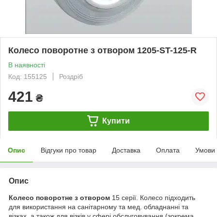
Колесо поворотне з отвором 1205-ST-125-R
В наявності
Код: 155125
Роздріб
421
₴
Купити
Опис
Відгуки про товар
Доставка
Оплата
Умови
Опис
Колесо поворотне з отвором
15 серії. Колесо підходить
для використання на санітарному та мед. обладнанні та
візках, а також для візків у сфері обслуговування (зокрема