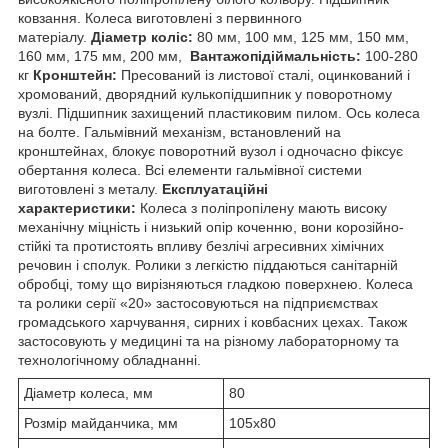
ковзання. Колеса виготовлені з первинного
матеріалу.
Діаметр коліс:
80 мм, 100 мм, 125 мм, 150 мм,
160 мм, 175 мм, 200 мм,
Вантажопідіймальність:
100-280
кг
Кронштейн:
Пресований із листової сталі, оцинкований і
хромований, дворядний кулькопідшипник у поворотному
вузлі. Підшипник захищений пластиковим пилом. Ось колеса
на болте. Гальмівний механізм, встановлений на
кронштейнах, блокує поворотний вузол і одночасно фіксує
обертання колеса. Всі елементи гальмівної системи
виготовлені з металу.
Експлуатаційні
характеристики:
Колеса з поліпропілену мають високу
механічну міцність і низький опір коченню, вони корозійно-
стійкі та протистоять впливу безлічі агресивних хімічних
речовин і сполук. Ролики з легкістю піддаються санітарній
обробці, тому що вирізняються гладкою поверхнею. Колеса
та ролики серії «20» застосовуються на підприємствах
громадського харчування, сирних і ковбасних цехах. Також
застосовують у медицині та на різному лабораторному та
технологічному обладнанні.
Діаметр колеса, мм
80
Розмір майданчика, мм
105х80