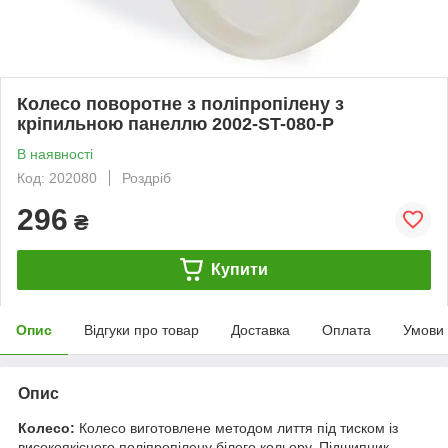
Колесо поворотне з поліпропілену з
кріпильною панеллю 2002-ST-080-Р
В наявності
Код: 202080
Роздріб
296
₴
Купити
Опис
Відгуки про товар
Доставка
Оплата
Умови
Опис
Колесо:
Колесо виготовлене методом лиття під тиском із
високоякісного поліпропілену білого кольору. Підшипник