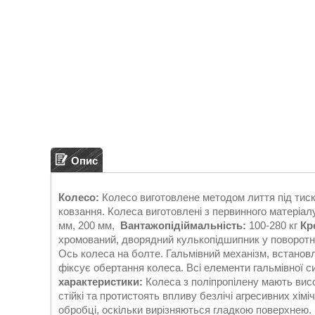
Опис
Колесо:
Колесо виготовлене методом лиття під тиско
ковзання. Колеса виготовлені з первинного матеріал
мм, 200 мм,
Вантажопідіймальність:
100-280 кг
Кр
хромований, дворядний кулькопідшипник у поворотн
Ось колеса на болте. Гальмівний механізм, встанов
фіксує обертання колеса. Всі елементи гальмівної с
характеристики:
Колеса з поліпропілену мають висок
стійкі та протистоять впливу безлічі агресивних хімі
обробці, оскільки вирізняються гладкою поверхнею. 