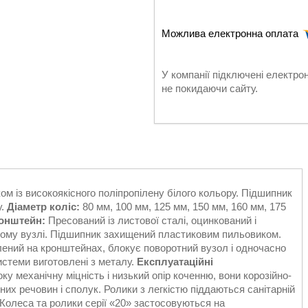
У компанії підключені електро
не покидаючи сайту.
м із високоякісного поліпропілену білого кольору. Підшипник
у.
Діаметр коліс:
80 мм, 100 мм, 125 мм, 150 мм, 160 мм, 175
онштейн:
Пресований із листової сталі, оцинкований і
ому вузлі. Підшипник захищений пластиковим пильовиком.
лений на кронштейнах, блокує поворотний вузол і одночасно
истеми виготовлені з металу.
Експлуатаційні
у механічну міцність і низький опір коченню, вони корозійно-
чних речовин і сполук. Ролики з легкістю піддаються санітарній
Колеса та ролики серії «20» застосовуються на