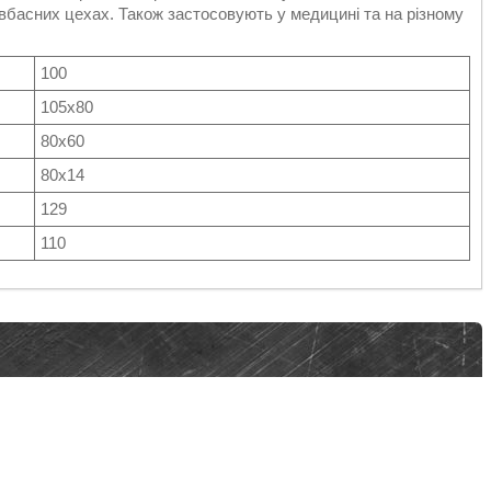
вбасних цехах. Також застосовують у медицині та на різному
100
105х80
80х60
80х14
129
110