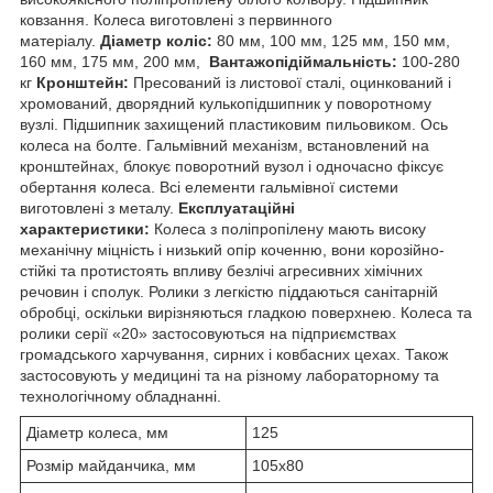
ковзання. Колеса виготовлені з первинного
матеріалу.
Діаметр коліс:
80 мм, 100 мм, 125 мм, 150 мм,
160 мм, 175 мм, 200 мм,
Вантажопідіймальність:
100-280
кг
Кронштейн:
Пресований із листової сталі, оцинкований і
хромований, дворядний кулькопідшипник у поворотному
вузлі. Підшипник захищений пластиковим пильовиком. Ось
колеса на болте. Гальмівний механізм, встановлений на
кронштейнах, блокує поворотний вузол і одночасно фіксує
обертання колеса. Всі елементи гальмівної системи
виготовлені з металу.
Експлуатаційні
характеристики:
Колеса з поліпропілену мають високу
механічну міцність і низький опір коченню, вони корозійно-
стійкі та протистоять впливу безлічі агресивних хімічних
речовин і сполук. Ролики з легкістю піддаються санітарній
обробці, оскільки вирізняються гладкою поверхнею. Колеса та
ролики серії «20» застосовуються на підприємствах
громадського харчування, сирних і ковбасних цехах. Також
застосовують у медицині та на різному лабораторному та
технологічному обладнанні.
Діаметр колеса, мм
125
Розмір майданчика, мм
105х80