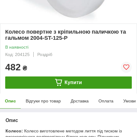
Колесо повертне з кріпильною паличкою та
гальмом 2004-ST-125-Р
В наявності
Код: 204125
Роздріб
482
₴
Купити
Опис
Відгуки про товар
Доставка
Оплата
Умови
Опис
Колесо:
Колесо виготовлене методом лиття під тиском із
високоякісного поліпропілену білого кольору. Підшипник