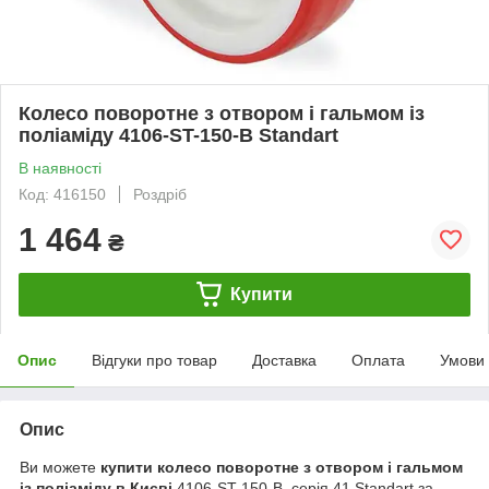
Колесо поворотне з отвором і гальмом із
поліаміду 4106-ST-150-B Standart
В наявності
Код: 416150
Роздріб
1 464
₴
Купити
Опис
Відгуки про товар
Доставка
Оплата
Умови
Опис
Ви можете
купити колесо поворотне з отвором і гальмом
із поліаміду в Києві
4106-ST-150-B, серія 41 Standart за