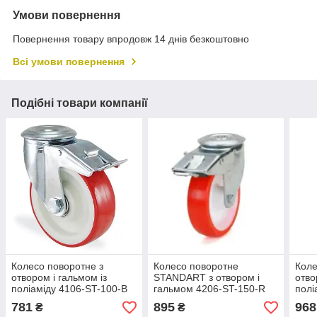
Умови повернення
Повернення товару впродовж 14 днів безкоштовно
Всі умови повернення
Подібні товари компанії
Колесо поворотне з
Колесо поворотне
Коле
отвором і гальмом із
STANDART з отвором і
отво
поліаміду 4106-ST-100-B
гальмом 4206-ST-150-R
полі
Standart
Stan
781
895
968
₴
₴