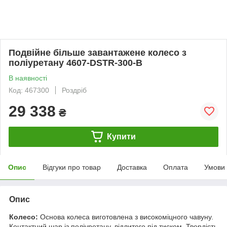
Подвійне більше завантажене колесо з
поліуретану 4607-DSTR-300-B
В наявності
Код: 467300
Роздріб
29 338
₴
Купити
Опис
Відгуки про товар
Доставка
Оплата
Умови
Опис
Колесо:
Основа колеса виготовлена з високоміцного чавуну.
Контактний шар із поліуретану, відлитого під тиском. Твердість