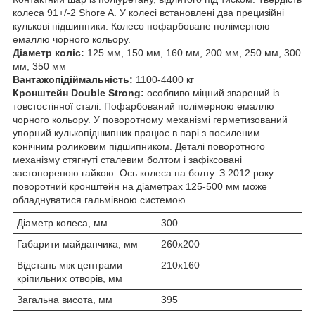
колеса 91+/-2 Shore A. У колесі встановлені два прецизійні
кулькові підшипники. Колесо пофарбоване полімерною
емаллю чорного кольору.
Діаметр коліс:
125 мм, 150 мм, 160 мм, 200 мм, 250 мм, 300
мм, 350 мм
Вантажопідіймальність:
1100-4400 кг
Кронштейн Double Strong:
особливо міцний зварений із
товстостінної сталі. Пофарбований полімерною емаллю
чорного кольору. У поворотному механізмі герметизований
упорний кулькопідшипник працює в парі з посиленим
конічним роликовим підшипником. Деталі поворотного
механізму стягнуті сталевим болтом і зафіксовані
застопореною гайкою. Ось колеса на болту. З 2012 року
поворотний кронштейн на діаметрах 125-500 мм може
обладнуватися гальмівною системою.
Діаметр колеса, мм
300
Габарити майданчика, мм
260x200
Відстань між центрами
210x160
кріпильних отворів, мм
Загальна висота, мм
395