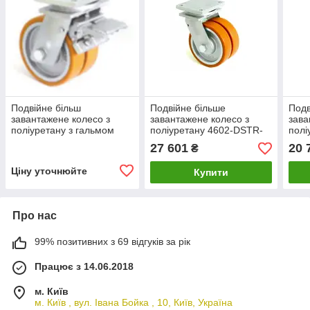
Подвійне більш
Подвійне більше
Подв
завантажене колесо з
завантажене колесо з
зава
поліуретану з гальмом
поліуретану 4602-DSTR-
полі
4604-DSTR-160-B
251-B
251-
27 601
20 
₴
Ціну уточнюйте
Купити
Про нас
99% позитивних з 69 відгуків за рік
Працює з 14.06.2018
м. Київ
м. Київ , вул. Івана Бойка , 10, Київ, Україна